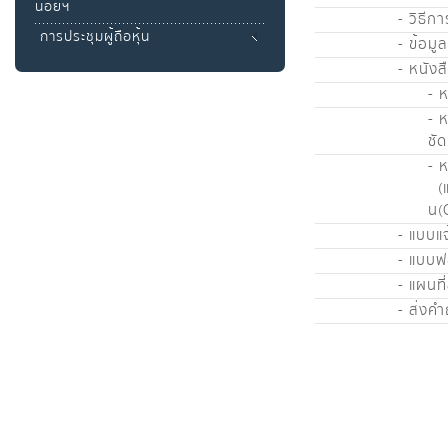
น้อยฯ
- วิธี
การประชุมผู้ถือหุ้น
- ข้อมู
- หนัง
- 
- 
ชั
- 
(แบ
น(
- แบบแจ
- แบบฟ
- แผนที
- ส่งค