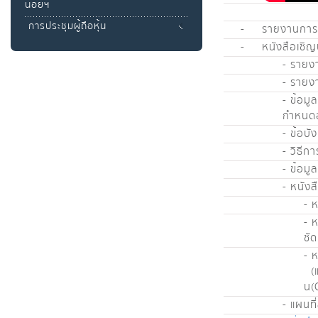
น้อยฯ
การประชุมผู้ถือหุ้น
-
รายงานการป
-
หนังสือเชิญ
- รายงา
- รายง
- ข้อมู
กำหนด
- ข้อบัง
- วิธี
- ข้อมู
- หนัง
- 
- 
ชั
- 
(แบ
น(
- แผนที