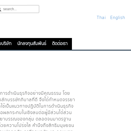
Thai
English
ับบริษัท
นักลงทุนสัมพันธ์
ติดต่อเรา
กในการดำเนินธุรกิจอย่างมีคุณธรรม โดย
หลักบรรษัทภิบาลที่ดี จึงได้กำหนดจรรยา
้าใช้เป็นแนวทางปฏิบัติในการดำเนินธุรกิจ
่อผลกระทบในเชิงลบต่อผู้มีส่วนได้ส่วน
ะจรรยาบรรณของกลุ่ม ตลอดจนมาตรฐาน
จด้วยความโปร่งใส คำนึงถึงสิทธิมนุษยชน