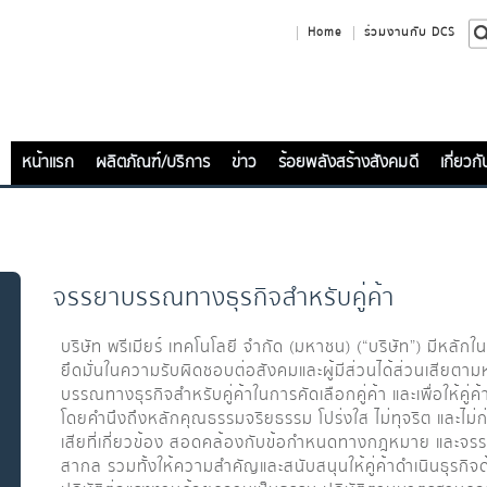
Home
ร่วมงานกับ DCS
หน้าแรก
ผลิตภัณฑ์/บริการ
ข่าว
ร้อยพลังสร้างสังคมดี
เกี่ยวก
จรรยาบรรณทางธุรกิจสำหรับคู่ค้า
บริษัท พรีเมียร์ เทคโนโลยี จํากัด (มหาชน) (“บริษัท”) มีหลั
ยึดมั่นในความรับผิดชอบต่อสังคมและผู้มีส่วนได้ส่วนเสียตาม
บรรณทางธุรกิจสำหรับคู่ค้าในการคัดเลือกคู่ค้า และเพื่อให้คู่ค
โดยคำนึงถึงหลักคุณธรรมจริยธรรม โปร่งใส ไม่ทุจริต และไม่ก
เสียที่เกี่ยวข้อง สอดคล้องกับข้อกำหนดทางกฎหมาย แล
สากล รวมทั้งให้ความสำคัญและสนับสนุนให้คู่ค้าดำเนินธุรกิ