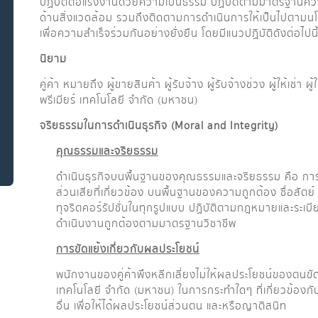
ปฏิบัติต่อแรงงานด้วยความเป็นธรรม ปฏิบัติตามมาตรฐาน
ด้านสิ่งแวดล้อม รวมถึงติดตามการดำเนินการให้เป็นไปตามนโย
เพื่อความสำเร็จร่วมกันอย่างยั่งยืน โดยมีแนวปฏิบัติดังต่อไปนี
นิยาม
คู่ค้า หมายถึง ผู้ขายสินค้า ผู้รับจ้าง ผู้รับจ้างช่วง ผู้ให้เช่า ผู้
พรีเมียร์ เทคโนโลยี จำกัด (มหาชน)
จริยธรรมในการดำเนินธุรกิจ (
Moral and Integrity)
คุณธรรมและจริยธรรม
ดำเนินธุรกิจบนพื้นฐานของคุณธรรมและจริยธรรม คือ การไ
ส่วนเสียที่เกี่ยวข้อง บนพื้นฐานของความถูกต้อง ซื่อสัตย
ทุจริตคอร์รัปชั่นในทุกรูปแบบ ปฏิบัติตามกฎหมายและระเบียบ
ดำเนินงานถูกต้องตามมาตรฐานวิชาชีพ
การขัดแย้งเกี่ยวกับผลประโยชน์
พนักงานของคู่ค้าพึงหลีกเลี่ยงไม่ให้ผลประโยชน์ของตนขั
เทคโนโลยี จำกัด (มหาชน) ในการกระทำใดๆ ที่เกี่ยวข้องกั
อื่น เพื่อให้ได้ผลประโยชน์ส่วนตน และหรือญาติสนิท