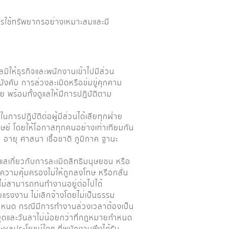
การใช้ทรัพยากรอย่างเหมาะสมและมี
ิให้ธุรกิจและพนักงานเข้าไปมีส่วน
บังคับ การล่วงละเมิดหรือข่มขู่คุกคาม
 พร้อมทั้งดูแลให้มีการปฏิบัติตาม
ารปฏิบัติต่อผู้มีส่วนได้เสียทุกฝ่าย
ษย์ โดยให้โอกาสทุกคนอย่างเท่าเทียมกัน
เพศ อายุ ศาสนา เชื้อชาติ ภูมิภาค ฐานะ
สเกี่ยวกับการละเมิดสิทธิมนุษยชน หรือ
บความคุ้มครองไม่ให้ถูกลงโทษ หรือกลั่น
สไม่สามารถทนทำงานอยู่ต่อไปได้
รงงาน ไม่เลิกจ้างโดยไม่เป็นธรรม
กำหนด กรณีมีการทำงานล่วงเวลาต้องเป็น
ุดและวันลาไม่น้อยกว่าที่กฎหมายกำหนด